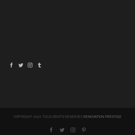
COPYRIGHT 2020 TOUS DROITS RESERVES
RENOVATION PRESTIGE
facebook
twitter
instagram
pinterest