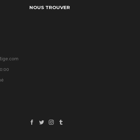
NOUS TROUVER
tige.com
20:00
mé