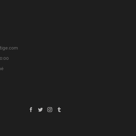
tige.com
20:00
mé