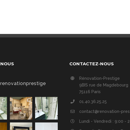
-NOUS
CONTACTEZ-NOUS
Rénovation-Prestige
renovationprestige
9BIS rue de Magdebourg
75116 Paris
01.40.36.25.25
contact@renovation-pres
Lundi - Vendredi : 9:00 - 