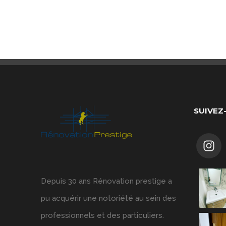
SUIVEZ
Depuis 30 ans Rénovation prestige a
pu acquérir une notoriété au sein des
professionnels et des particuliers.